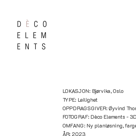
LOKASJON: Bjørvika, Oslo
TYPE: Leilighet
OPPDRAGSGIVER: Øyvind Thor
FOTOGRAF: Dèco Elements - 3D 
OMFANG: Ny planløsning, fargev
ÅR: 2023