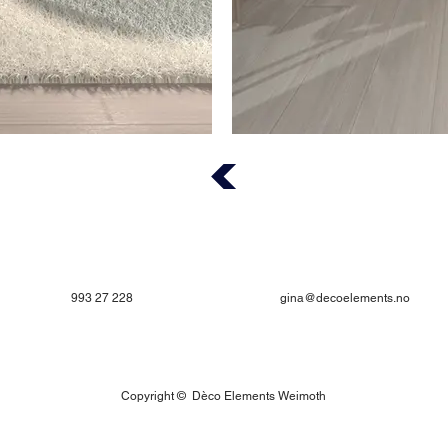
993 27 228
gina@decoelements.no
Copyright © Dèco Elements Weimoth