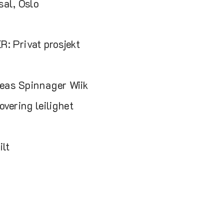
al, Oslo
 Privat prosjekt
as Spinnager Wiik
vering leilighet
ilt